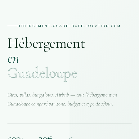
HEBERGEMENT-GUADELOUPE-LOCATION.COM
Hébergement
en
Guadeloupe
Gîtes, villas, bungalows, Airbnb — tout l'hébergement en
Guadeloupe comparé par zone, budget et type de séjour.
500+
30€
5